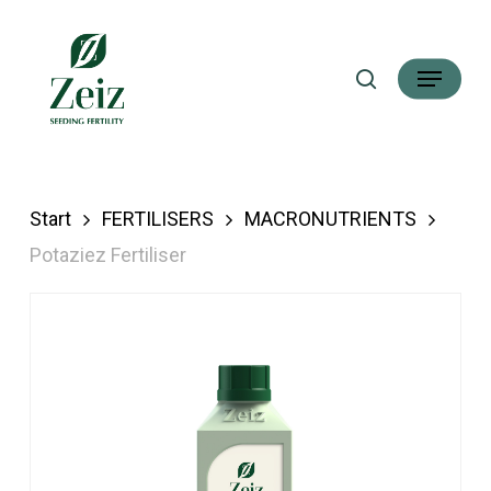
Skip
Suche
to
Menü
main
content
Start
FERTILISERS
MACRONUTRIENTS
Potaziez Fertiliser