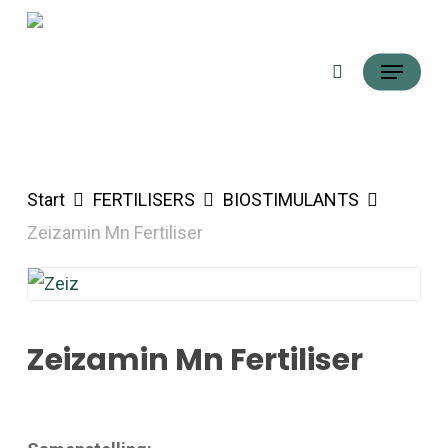
Skip
Suche
to
Menü
main
content
Start
FERTILISERS
BIOSTIMULANTS
Zeizamin Mn Fertiliser
Zeizamin Mn Fertiliser