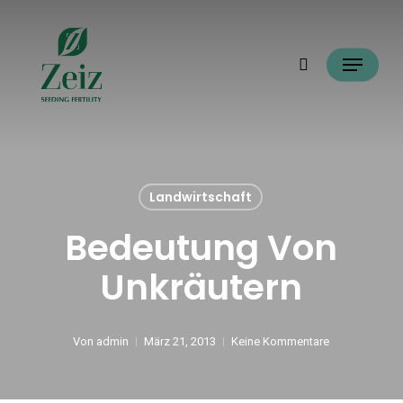
Skip
Suche
to
Menü
main
content
Landwirtschaft
Bedeutung Von
Unkräutern
Von
admin
März 21, 2013
Keine Kommentare